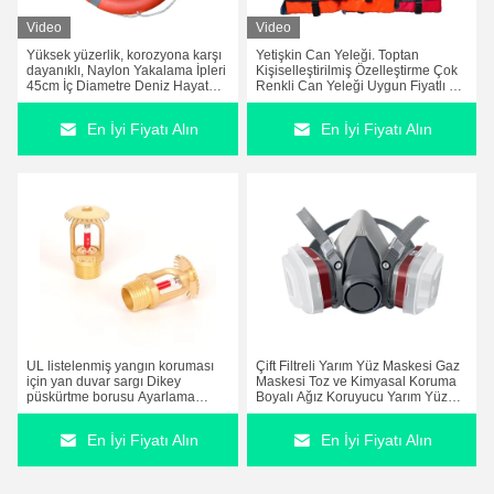
Video
Video
Yüksek yüzerlik, korozyona karşı
Yetişkin Can Yeleği. Toptan
dayanıklı, Naylon Yakalama İpleri
Kişiselleştirilmiş Özelleştirme Çok
45cm İç Diametre Deniz Hayat
Renkli Can Yeleği Uygun Fiyatlı ve
Kurtarma Halkası
Pratik Yüzme Kurtarma Yeleği
En İyi Fiyatı Alın
En İyi Fiyatı Alın
UL listelenmiş yangın koruması
Çift Filtreli Yarım Yüz Maskesi Gaz
için yan duvar sargı Dikey
Maskesi Toz ve Kimyasal Koruma
püskürtme borusu Ayarlama
Boyalı Ağız Koruyucu Yarım Yüz
Yangın söndürme püskürtme
Gaz Maskesi
sistemi için püskürtme başı
En İyi Fiyatı Alın
En İyi Fiyatı Alın