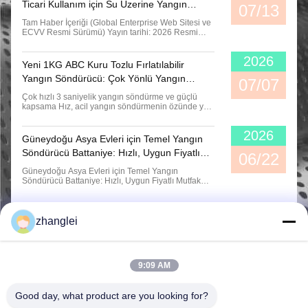
Ticari Kullanım için Su Üzerine Yangın
Köpük tipinde otomatik yangın söndürme cihazının doldurma kapasitesi: 1 litre geçerlilik: 3 yıl
07/13
Söndürme Cihazı MSWJD365
Tam Haber İçeriği (Global Enterprise Web Sitesi ve
ECVV Resmi Sürümü) Yayın tarihi: 2026 Resmi
Ürün Sürümü Küresel kullanıcılara verimli, güvenli
ve çok yönlü acil durum yangın güvenliği çözümleri
2026
sunmak için resmi olarak başlatıyoruz.MSWJD365
Yeni 1KG ABC Kuru Tozlu Fırlatılabilir
Çok Fonksiyonlu Su Bazlı Yangın Söndürme
Yangın Söndürücü: Çok Yönlü Yangın
Cihazıkonut, ...
07/07
Güvenliği için 3 Saniyede Hızlı Tepki
Çok hızlı 3 saniyelik yangın söndürme ve güçlü
kapsama Hız, acil yangın söndürmenin özünde yer
alır. Profesyonel kullanım gerektiren geleneksel el
yangın söndürücülerinden farklı olarak, tek
2026
kullanımlık yangın söndürücümüzYanıt süresi ≤3
Güneydoğu Asya Evleri için Temel Yangın
saniyeYangın kaynağına doğru atıldıktan sonra
Söndürücü Battaniye: Hızlı, Uygun Fiyatlı
yangın söndürme ...
06/22
Mutfak Yangınından Korunma
Güneydoğu Asya Evleri için Temel Yangın
Söndürücü Battaniye: Hızlı, Uygun Fiyatlı Mutfak
Yangınından Korunma Bangkok'taki kalabalık
yüksek katlı apartmanlardan Jakarta'daki
geleneksel mutfaklara kadar Güneydoğu Asya'da
yemek pişirme yangınları, konutlarda çıkan
zhanglei
yangınların başlıca nedeni olmaya ...
9:09 AM
Good day, what product are you looking for?
Shandong Jvante Fire Protection Technology