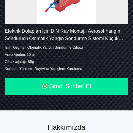
Elektrik Dolapları İçin DIN Ray Montajlı Aerosol Yangın
Söndürücü Otomatik Yangın Söndürme Sistemi Küçük
Aerosol Jeneratörü 10g 20g 30g Toptan Satış
İsim: Geçmeli Otomatik Yangın Söndürme Cihazı
Aracı Ağırlığı: 10 gr
Cihaz ağırlığı: 85g
Kurulum Yöntemi: Ray/Arka Yapıştırıcı Kurulumu
Şimdi Sohbet Et
Hakkımızda