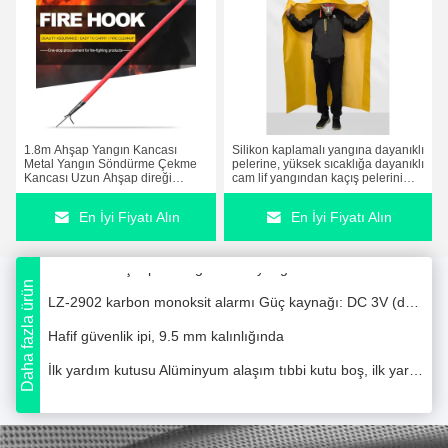
Çevre dostu kuru toz AFO Toplu Yangın Söndürücü CE ISO9001
1.8m Ahşap Yangın Kancası
Silikon kaplamalı yangına dayanıklı
ABC Tozlu Otomatik Yangın Söndürme Kutusu Yangın Söndürme Kutusu 1.3kg
Metal Yangın Söndürme Çekme
pelerine, yüksek sıcaklığa dayanıklı
Kancası Uzun Ahşap direği
cam lif yangından kaçış pelerini
Yangın kurtarma yangın söndürücü battaniye % 100 cam lif yangın önleyici battaniye
Yangın Alanı Kurtarma ve Enkaz
yetişkin ve çocuk için tam vücut
Temizleme için Yangın Kurtarma
yangın koruması
En İyi Fiyatı Alın
En İyi Fiyatı Alın
Aracı
Köpük tipinde otomatik yangın söndürme cihazının doldurma kapasitesi: 1 litre geçerlilik: 3 yıl
Kuru toz ateş topu 1.2kg küresel yangın söndürücü 150mm
Daha fazla ürün
LZ-2902 karbon monoksit alarmı Güç kaynağı: DC 3V (değiştirilemez pil) Sensör tipi: Figaro karbon monoksit sensörü
Hafif güvenlik ipi, 9.5 mm kalınlığında
İlk yardım kutusu Alüminyum alaşım tıbbi kutu boş, ilk yardım için geleneksel ilaçları saklayabilir
Alüminyum Alaşım Çok Fonksiyonlu Acil Fener Çok Fonksiyonlu Fener 310g
Bireysel duman alarmı Evinde bağımsız yangın bağımsız duman alarmı Dezhou, Shandong, Çin