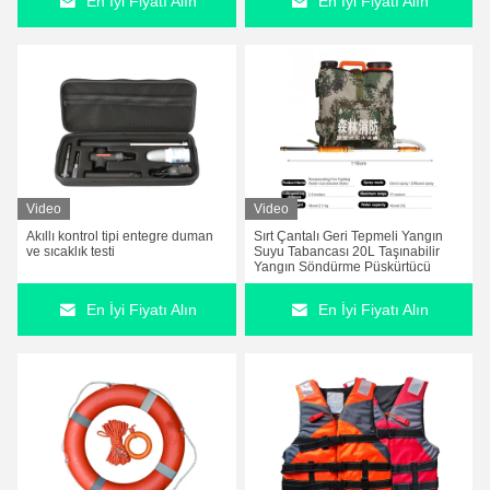
En İyi Fiyatı Alın
En İyi Fiyatı Alın
uygundur.
Video
Video
Akıllı kontrol tipi entegre duman
Sırt Çantalı Geri Tepmeli Yangın
ve sıcaklık testi
Suyu Tabancası 20L Taşınabilir
Yangın Söndürme Püskürtücü
En İyi Fiyatı Alın
En İyi Fiyatı Alın